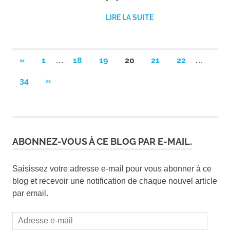
LIRE LA SUITE
Pagination
PREVIOUS
«
1
18
19
20
21
22
…
…
POSTS
des
NEXT
34
»
POSTS
publications
ABONNEZ-VOUS À CE BLOG PAR E-MAIL.
Saisissez votre adresse e-mail pour vous abonner à ce
blog et recevoir une notification de chaque nouvel article
par email.
Adresse
e-