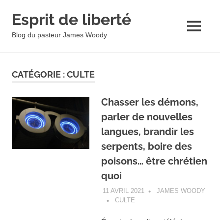
Esprit de liberté
MENU
Blog du pasteur James Woody
Skip
to
CATÉGORIE :
CULTE
content
Chasser les démons,
parler de nouvelles
langues, brandir les
serpents, boire des
poisons… être chrétien
quoi
11 AVRIL 2021
JAMES WOODY
CULTE