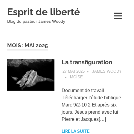
Esprit de liberté
MENU
Blog du pasteur James Woody
Skip
to
MOIS :
MAI 2025
content
La transfiguration
27 MAI 2025
JAMES WOODY
MOÏSE
Document de travail
Télécharger l’étude biblique
Marc 9/2-10 2 Et après six
jours, Jésus prend avec lui
Pierre et Jacques[…]
LIRE LA SUITE