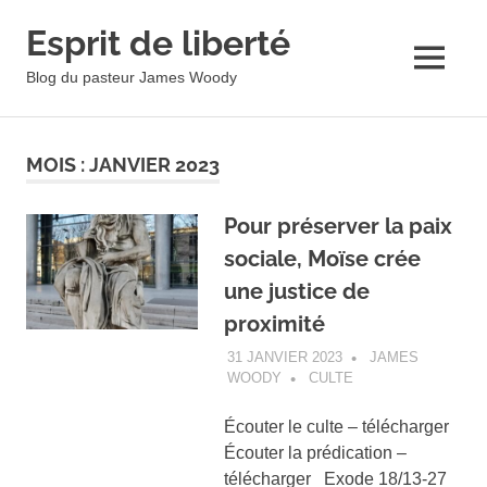
Esprit de liberté
MENU
Blog du pasteur James Woody
Skip
to
MOIS :
JANVIER 2023
content
Pour préserver la paix
sociale, Moïse crée
une justice de
proximité
31 JANVIER 2023
JAMES
WOODY
CULTE
Écouter le culte – télécharger
Écouter la prédication –
télécharger Exode 18/13-27