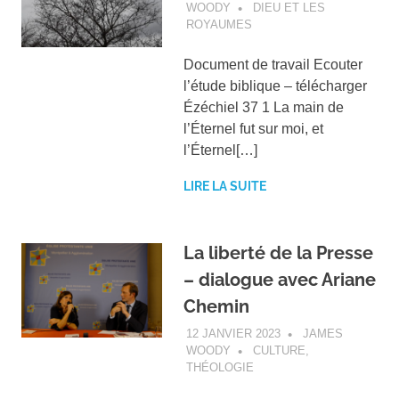
WOODY
DIEU ET LES
ROYAUMES
Document de travail Ecouter
l’étude biblique – télécharger
Ézéchiel 37 1 La main de
l’Éternel fut sur moi, et
l’Éternel[…]
LIRE LA SUITE
La liberté de la Presse
– dialogue avec Ariane
Chemin
12 JANVIER 2023
JAMES
WOODY
CULTURE
,
THÉOLOGIE