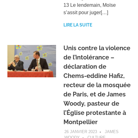
13 Le lendemain, Moïse
s’assit pour juger[…]
LIRE LA SUITE
Unis contre la violence
de l’intolérance –
déclaration de
Chems-eddine Hafiz,
recteur de la mosquée
de Paris, et de James
Woody, pasteur de
l’Église protestante à
Montpellier
26 JANVIER 2023
JAMES
WOODY
CULTURE
,