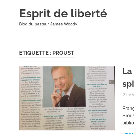
Esprit de liberté
Blog du pasteur James Woody
Skip
to
content
ÉTIQUETTE :
PROUST
La
spi
21 MA
Franç
Prous
bibli