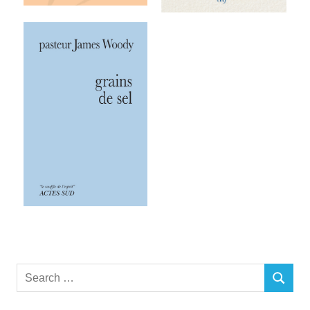
Search
SEARCH
for: