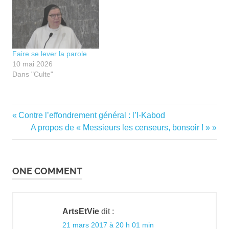
Faire se lever la parole
10 mai 2026
Dans "Culte"
bibliothèque
Previous
Contre l’effondrement général : l’I-Kabod
Navigation
Birman
Post:
Next
A propos de « Messieurs les censeurs, bonsoir ! »
de
Post:
lectures
livres
l’article
ONE COMMENT
Monod
Ormesson
Panorama
ArtsEtVie
dit :
Proust
21 mars 2017 à 20 h 01 min