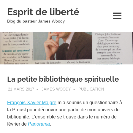
Esprit de liberté
MENU
Blog du pasteur James Woody
Skip
to
content
La petite bibliothèque spirituelle
21 MARS 2017
JAMES WOODY
PUBLICATION
François-Xavier Maigre
m’a soumis un questionnaire à
la Proust pour découvrir une partie de mon univers de
bibliophile. L’ensemble se trouve dans le numéro de
février de
Panorama
.