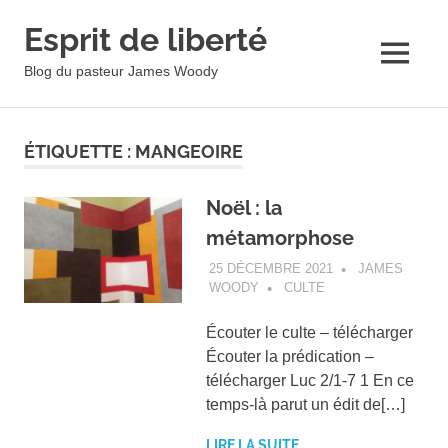
Esprit de liberté
MENU
Blog du pasteur James Woody
Skip
to
ÉTIQUETTE :
MANGEOIRE
content
Noël : la
métamorphose
25 DÉCEMBRE 2021
JAMES
WOODY
CULTE
Écouter le culte – télécharger
Écouter la prédication –
télécharger Luc 2/1-7 1 En ce
temps-là parut un édit de[…]
LIRE LA SUITE