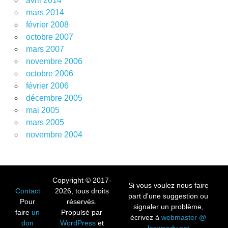
avril 2014
mars 2014
février 2008
octobre 2007
mars 2007
novembre 2006
octobre 2006
février 2006
décembre 2005
mai 2005
mars 2005
novembre 2004
Copyright © 2017-
Si vous voulez nous faire
Contact
2026, tous droits
part d'une suggestion ou
Pour
réservés.
signaler un problème,
faire
un
Propulsé par
écrivez à
webmaster @
don
WordPress
et