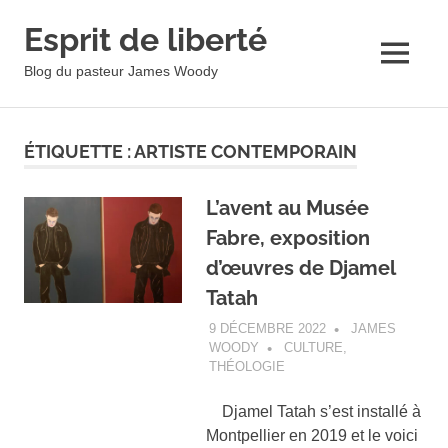
Esprit de liberté
MENU
Blog du pasteur James Woody
Skip
to
ÉTIQUETTE :
ARTISTE CONTEMPORAIN
content
L’avent au Musée
Fabre, exposition
d’œuvres de Djamel
Tatah
9 DÉCEMBRE 2022
JAMES
WOODY
CULTURE
,
THÉOLOGIE
Djamel Tatah s’est installé à
Montpellier en 2019 et le voici