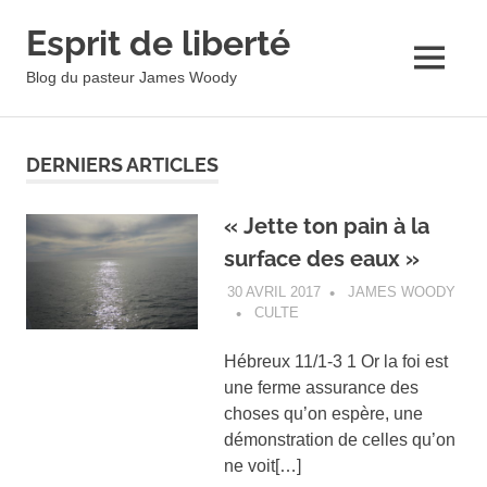
Esprit de liberté
MENU
Blog du pasteur James Woody
Skip
to
DERNIERS ARTICLES
content
« Jette ton pain à la
surface des eaux »
30 AVRIL 2017
JAMES WOODY
CULTE
Hébreux 11/1-3 1 Or la foi est
une ferme assurance des
choses qu’on espère, une
démonstration de celles qu’on
ne voit[…]