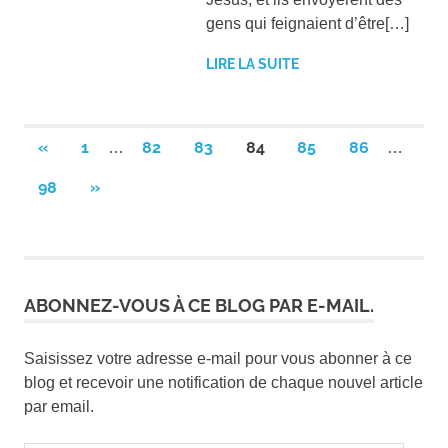
gens qui feignaient d’être[…]
LIRE LA SUITE
Pagination
PREVIOUS
«
1
82
83
84
85
86
…
…
POSTS
des
NEXT
98
»
POSTS
publications
ABONNEZ-VOUS À CE BLOG PAR E-MAIL.
Saisissez votre adresse e-mail pour vous abonner à ce
blog et recevoir une notification de chaque nouvel article
par email.