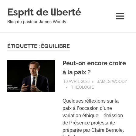
Esprit de liberté
MENU
Blog du pasteur James Woody
Skip
to
ÉTIQUETTE :
ÉQUILIBRE
content
Peut-on encore croire
à la paix ?
10 AVRIL 2025
JAMES WOODY
THÉOLOGIE
Quelques réflexions sur la
paix à l’occasion d’une
variation éthique – émission
de Présence protestante
préparée par Claire Bernole.