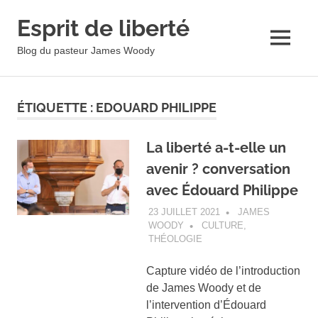
Esprit de liberté
MENU
Blog du pasteur James Woody
Skip
to
ÉTIQUETTE :
EDOUARD PHILIPPE
content
La liberté a-t-elle un
avenir ? conversation
avec Édouard Philippe
23 JUILLET 2021
JAMES
WOODY
CULTURE
,
THÉOLOGIE
Capture vidéo de l’introduction
de James Woody et de
l’intervention d’Édouard