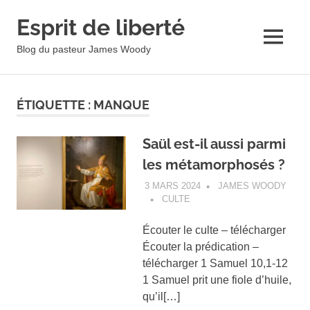
Esprit de liberté
MENU
Blog du pasteur James Woody
Skip
to
ÉTIQUETTE :
MANQUE
content
Saül est-il aussi parmi
les métamorphosés ?
3 MARS 2024
JAMES WOODY
CULTE
Écouter le culte – télécharger
Écouter la prédication –
télécharger 1 Samuel 10,1-12
1 Samuel prit une fiole d’huile,
qu’il[…]