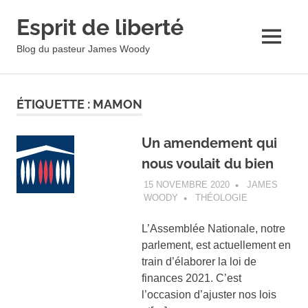
Esprit de liberté
MENU
Blog du pasteur James Woody
Skip
to
ÉTIQUETTE :
MAMON
content
Un amendement qui
nous voulait du bien
15 NOVEMBRE 2020
JAMES
WOODY
THÉOLOGIE
L’Assemblée Nationale, notre
parlement, est actuellement en
train d’élaborer la loi de
finances 2021. C’est
l’occasion d’ajuster nos lois