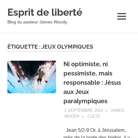
Esprit de liberté
MENU
Blog du pasteur James Woody
Skip
to
ÉTIQUETTE :
JEUX OLYMPIQUES
content
Ni optimiste, ni
pessimiste, mais
responsable : Jésus
aux Jeux
paralympiques
1 SEPTEMBRE 2024
JAMES
WOODY
CULTE
Jean 5/2-9 Or, à Jérusalem,
près de la porte des brebis, il y