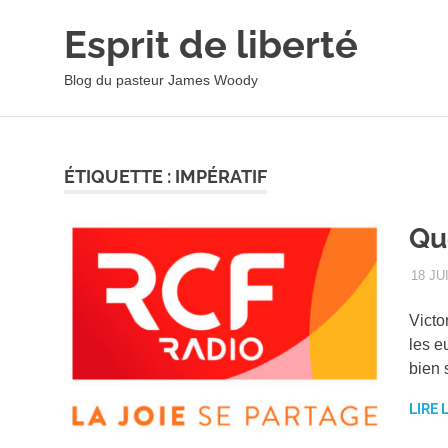
Esprit de liberté
Blog du pasteur James Woody
Skip
to
content
ÉTIQUETTE :
IMPÉRATIF
Que
18 JU
Victo
les e
bien 
LIRE 