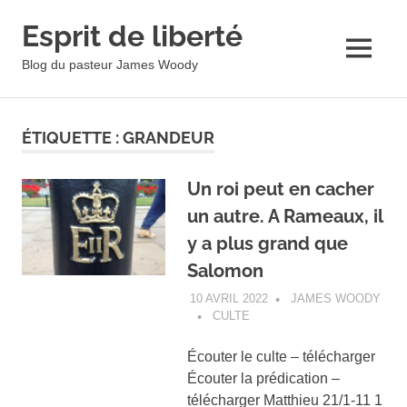
Esprit de liberté
MENU
Blog du pasteur James Woody
Skip
to
ÉTIQUETTE :
GRANDEUR
content
Un roi peut en cacher
un autre. A Rameaux, il
y a plus grand que
Salomon
10 AVRIL 2022
JAMES WOODY
CULTE
Écouter le culte – télécharger
Écouter la prédication –
télécharger Matthieu 21/1-11 1