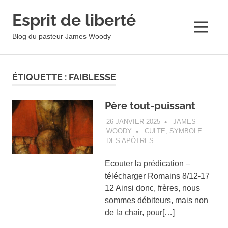
Esprit de liberté
MENU
Blog du pasteur James Woody
Skip
to
ÉTIQUETTE :
FAIBLESSE
content
Père tout-puissant
26 JANVIER 2025
JAMES
WOODY
CULTE
,
SYMBOLE
DES APÔTRES
Ecouter la prédication –
télécharger Romains 8/12-17
12 Ainsi donc, frères, nous
sommes débiteurs, mais non
de la chair, pour[…]