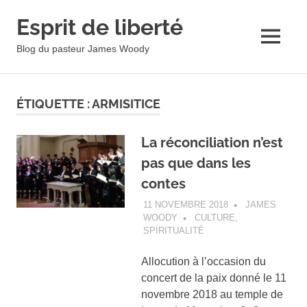
Esprit de liberté
MENU
Blog du pasteur James Woody
Skip
to
ÉTIQUETTE :
ARMISITICE
content
La réconciliation n’est
pas que dans les
contes
11 NOVEMBRE 2018
JAMES
WOODY
CULTURE
,
SPIRITUALITÉ
Allocution à l’occasion du
concert de la paix donné le 11
novembre 2018 au temple de