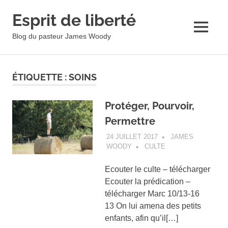
Esprit de liberté
MENU
Blog du pasteur James Woody
Skip
to
ÉTIQUETTE :
SOINS
content
Protéger, Pourvoir,
Permettre
24 JUILLET 2017
JAMES
WOODY
CULTE
Ecouter le culte – télécharger
Ecouter la prédication –
télécharger Marc 10/13-16
13 On lui amena des petits
enfants, afin qu’il[…]