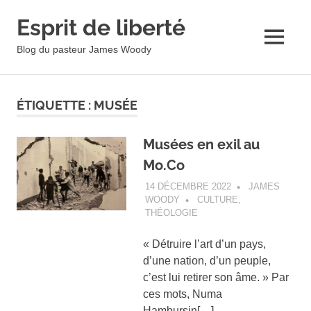
Esprit de liberté
MENU
Blog du pasteur James Woody
Skip
to
ÉTIQUETTE :
MUSÉE
content
Musées en exil au
Mo.Co
14 DÉCEMBRE 2022
JAMES
WOODY
CULTURE
,
THÉOLOGIE
« Détruire l’art d’un pays,
d’une nation, d’un peuple,
c’est lui retirer son âme. » Par
ces mots, Numa
Hambursin[…]