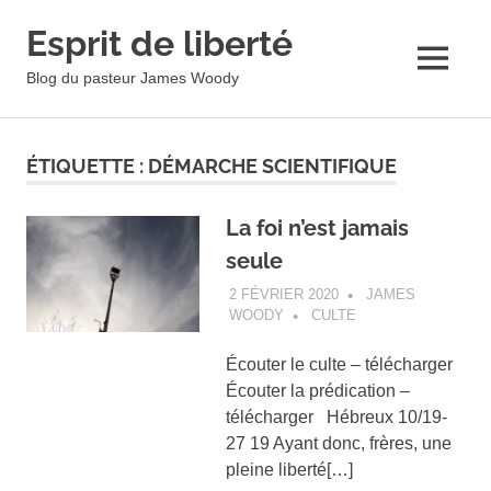
Esprit de liberté
MENU
Blog du pasteur James Woody
Skip
to
ÉTIQUETTE :
DÉMARCHE SCIENTIFIQUE
content
La foi n’est jamais
seule
2 FÉVRIER 2020
JAMES
WOODY
CULTE
Écouter le culte – télécharger
Écouter la prédication –
télécharger Hébreux 10/19-
27 19 Ayant donc, frères, une
pleine liberté[…]