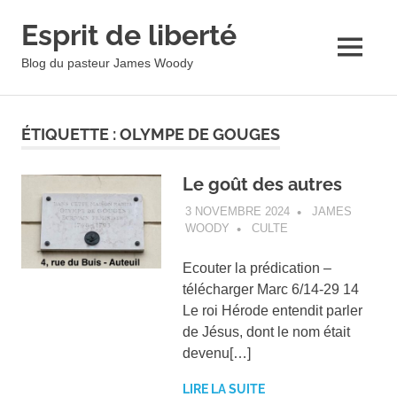
Esprit de liberté
MENU
Blog du pasteur James Woody
Skip
to
ÉTIQUETTE :
OLYMPE DE GOUGES
content
Le goût des autres
3 NOVEMBRE 2024
JAMES
WOODY
CULTE
Ecouter la prédication –
télécharger Marc 6/14-29 14
Le roi Hérode entendit parler
de Jésus, dont le nom était
devenu[…]
LIRE LA SUITE