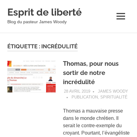
Esprit de liberté
MENU
Blog du pasteur James Woody
Skip
to
ÉTIQUETTE :
INCRÉDULITÉ
content
Thomas, pour nous
sortir de notre
incrédulité
28 AVRIL 2019
JAMES WOODY
PUBLICATION
,
SPIRITUALITÉ
Thomas a mauvaise presse
dans le monde chrétien. Il
serait le contre-exemple du
croyant. Pourtant, l’évangéliste