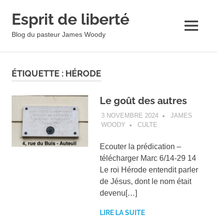
Esprit de liberté
MENU
Blog du pasteur James Woody
Skip
to
ÉTIQUETTE :
HÉRODE
content
Le goût des autres
3 NOVEMBRE 2024
JAMES
WOODY
CULTE
Ecouter la prédication –
télécharger Marc 6/14-29 14
Le roi Hérode entendit parler
de Jésus, dont le nom était
devenu[…]
LIRE LA SUITE